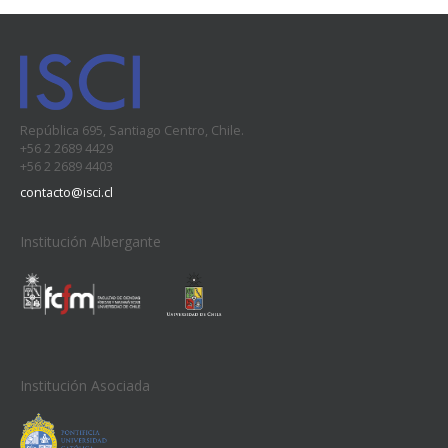
República 695, Santiago Centro, Chile.
+56 2 2689 4429
+56 2 2689 4403
contacto@isci.cl
Institución Albergante
Institución Asociada