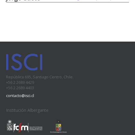
República 695, Santiago Centro, Chile.
+56 2 2689 4429
+56 2 2689 4403
contacto@isci.cl
Institución Albergante