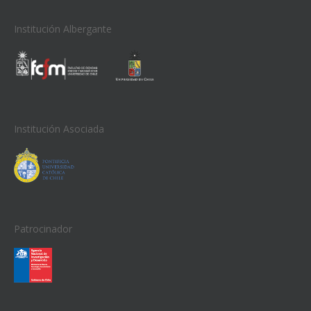
Institución Albergante
Institución Asociada
Patrocinador