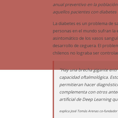
anual preventivo en la población
aquellos pacientes con diabetes
La diabetes es un problema de sa
personas en el mundo sufran la 
asintomático de los vasos sanguín
desarrollo de ceguera. El proble
chilenos no lograba ser controla
“Hay una brecha gigante entre
capacidad oftalmológica. Esto
permitieran hacer diagnósticos
complementa con otros antece
artificial de Deep Learning 
explica José Tomás Arenas co-fundador 