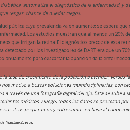
 diabética, automatiza el diagnóstico de la enfermedad, y d
 que tengan chance de quedar ciegos.
lud pública cuya prevalencia va en aumento: se espera que 
enfermedad. Los estudios muestran que al menos un 20% de 
eos que irrigan la retina. El diagnóstico precoz de esta reti
ma detectado por los investigadores de DART era que un 70%
do anualmente para descartar la aparición de la enfermedad
 la tasa de crecimiento de la población a atender, versus la
 nos motivó a buscar soluciones multidisciplinarias, con t
 a través de una fotografía digital del ojo. Esta se sube a l
dentes médicos y luego, todos los datos se procesan por 
que nosotros preparamos y entrenamos en base al conocimi
de Telediagnósticos.