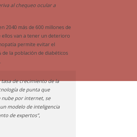
eriva al chequeo ocular a
en 2040 más de 600 millones de
ellos van a tener un deterioro
nopatía permite evitar el
 de la población de diabéticos
.
 tasa de crecimiento de la
ecnología de punta que
a nube por internet, se
un modelo de inteligencia
ento de expertos”
,