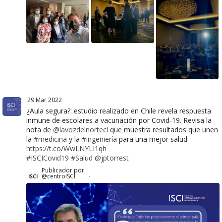
29 Mar 2022
¿Aula segura?: estudio realizado en Chile revela respuesta
inmune de escolares a vacunación por Covid-19. Revisa la
nota de
@lavozdelnortecl
que muestra resultados que unen
la
#medicina
y la
#ingeniería
para una mejor salud
https://t.co/WwLNYLI1qh
#ISCICovid19
#Salud
@jptorrest
Publicador por:
@centroISCI
ISCI
·