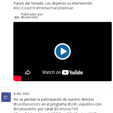
Futuro del Senado. Les dejamos su intervención
#ISCICovid19
#PremioFranzEdelman
Publicador por:
@centroISCI
ISCI
·
8 Abr 2022
No se pierdan la participación de nuestro director
@LeoBassoSotz
en el programa
@24h_viapublica
con
@matiasdelrio
por canal
@24HorasTVN