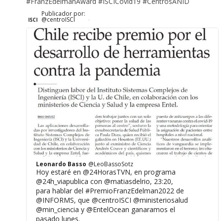
#FranzEdelmanAward
#ISCICovid19
#CentrosANID
Publicador por:
@centroISCI
ISCI
·
Leonardo Basso
@LeoBassoSotz
Hoy estaré en @24HorasTVN, en programa
@24h_viapublica con @matiasdelrio, 23:20,
para hablar del #PremioFranzEdelman2022 de
@INFORMS, que @centroISCI @ministeriosalud
@min_ciencia y @EntelOcean ganaramos el
pasado lunes.