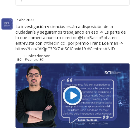
7 Abr 2022
La investigación y ciencias están a disposición de la
ciudadanía y seguiremos trabajando en eso -> Es parte de
lo que comenta nuestro director
@LeoBassoSotz
, en
entrevista con
@thecliniccl
, por premio Franz Edelman ->
https://t.co/fdKjpC3PX7
#ISCICovid19
#CentrosANID
Publicador por:
@centroISCI
ISCI
·