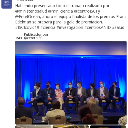
Habiendo presentado todo el trabajo realizado por
@ministeriosalud
@min_ciencia
@centroISCI
y
@EntelOcean
, ahora el equipo finalista de los premios Franz
Edelman se prepara para la gala de premiacion.
#ISCIcovid19
#ciencia
#investigacion
#centrosANID
#salud
Publicador por:
@centroISCI
ISCI
·