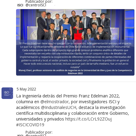
Publicador por:
@centroISCI
ISCI
·
5 May 2022
La Ingeniería detrás del Premio Franz Edelman 2022,
columna en
@elmostrador
, por investigadores ISCI y
académicos
@IndustrialesUCH
, destaca la investigación
científica multidisciplinaria y colaboración entre Gobierno,
universidades y privados
https://t.co/LCrL92ZOuj
#ISCICOVID19
Publicador por:
@centroISCI