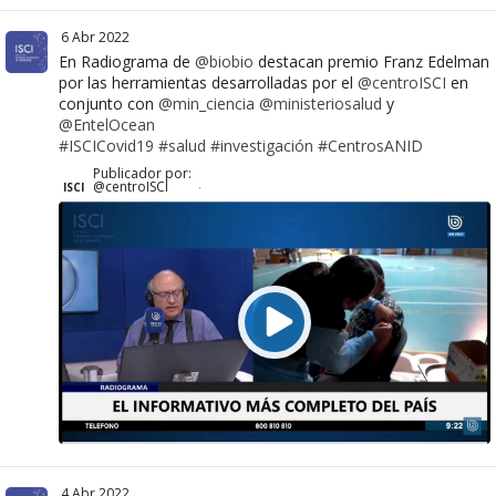
6 Abr 2022
En Radiograma de
@biobio
destacan premio Franz Edelman
por las herramientas desarrolladas por el
@centroISCI
en
conjunto con
@min_ciencia
@ministeriosalud
y
@EntelOcean
#ISCICovid19
#salud
#investigación
#CentrosANID
Publicador por:
@centroISCI
ISCI
·
4 Abr 2022