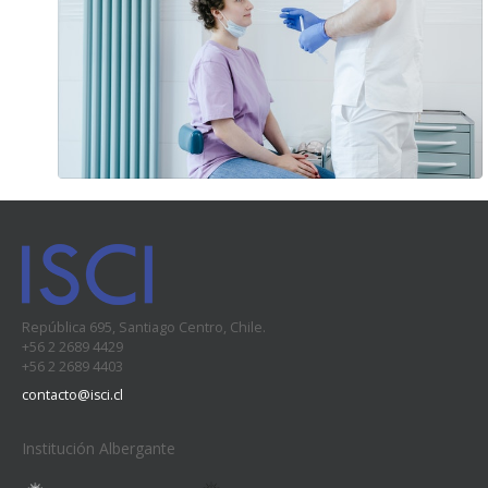
República 695, Santiago Centro, Chile.
+56 2 2689 4429
+56 2 2689 4403
contacto@isci.cl
Institución Albergante