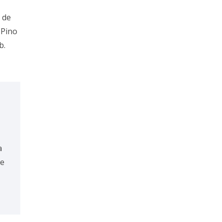
a de
 Pino
b.
a
de