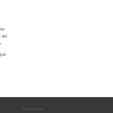
nte
 del
.
 que
Patrocinador