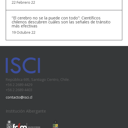
22 Febrero 22
“El cerebro no se la puede con todo”: Científicos
chilenos descubren cuáles son las señales de tránsito
más efectivas
19 Octubre 22
República 695, Santiago Centro, Chile.
+56 2 2689 4429
+56 2 2689 4403
contacto@isci.cl
Institución Albergante