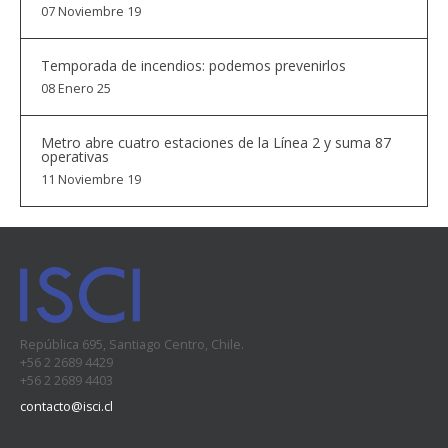
07 Noviembre 19
Temporada de incendios: podemos prevenirlos
08 Enero 25
Metro abre cuatro estaciones de la Línea 2 y suma 87
operativas
11 Noviembre 19
República 695, Santiago Centro, Chile.
+56 2 2689 4429
+56 2 2689 4403
contacto@isci.cl