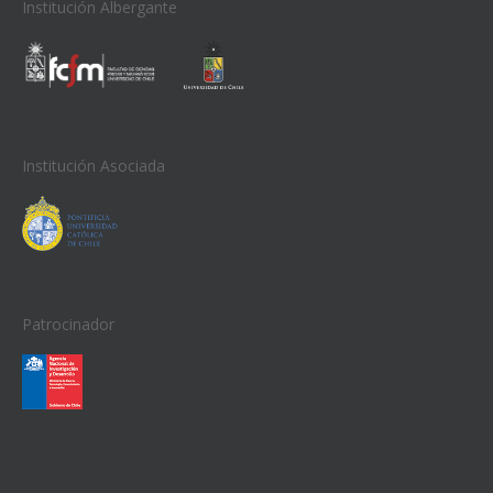
Institución Albergante
Institución Asociada
Patrocinador