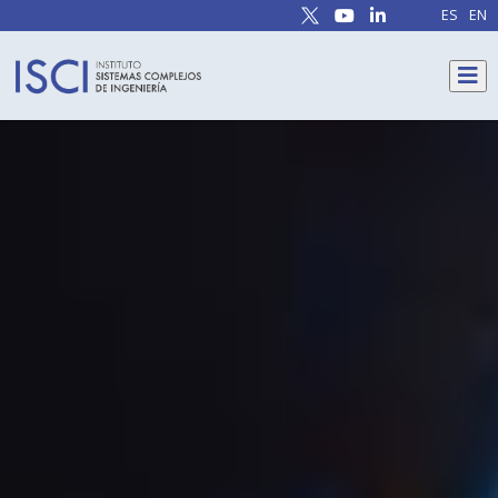
ES
EN