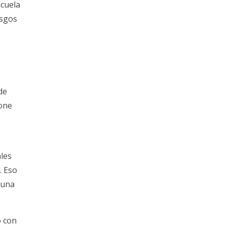
scuela
esgos
de
pone
ales
. Eso
 una
o con