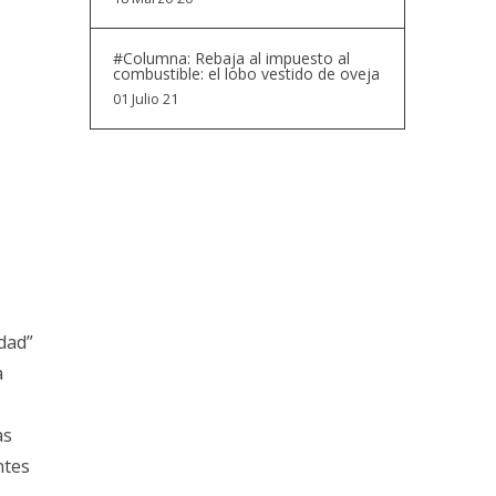
#Columna: Rebaja al impuesto al
combustible: el lobo vestido de oveja
01 Julio 21
dad”
a
as
ntes