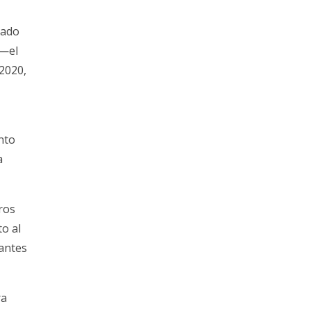
zado
 —el
2020,
nto
a
ros
o al
 antes
ra