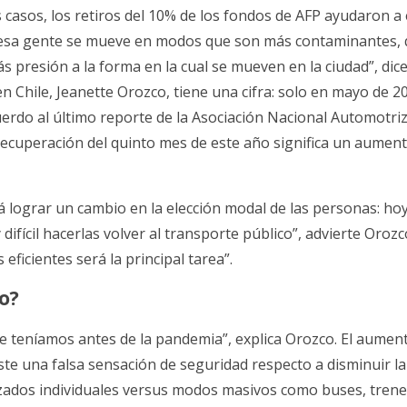
 casos, los retiros del 10% de los fondos de AFP ayudaron a
e esa gente se mueve en modos que son más contaminantes,
 presión a la forma en la cual se mueven en la ciudad”, dice
n Chile, Jeanette Orozco, tiene una cifra: solo en mayo de 2
erdo al último reporte de la Asociación Nacional Automotri
a recuperación del quinto mes de este año significa un aumen
rá lograr un cambio en la elección modal de las personas: ho
fícil hacerlas volver al transporte público”, advierte Orozc
ficientes será la principal tarea”.
o?
ue teníamos antes de la pandemia”, explica Orozco. El aumen
ste una falsa sensación de seguridad respecto a disminuir la
izados individuales versus modos masivos como buses, trene