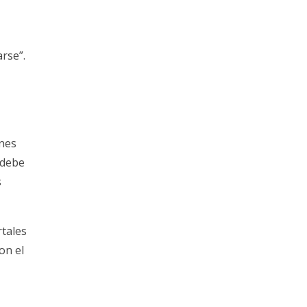
rse”.
ones
 debe
s
rtales
on el