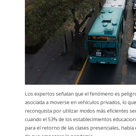
Los expertos señalan que el fenómeno es peligr
asociada a moverse en vehículos privados, lo q
reconquista por utilizar modos más eficientes será
cuando el 53% de los establecimientos educacion
para el retorno de las clases presenciales, había 