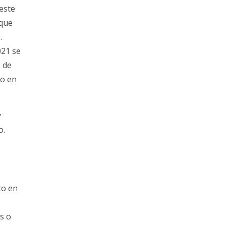
 este
 que
.
021 se
z de
to en
y
o.
to en
s o