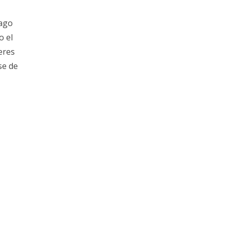
iago
o el
eres
se de