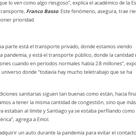
rque lo ven como algo riesgoso”, explica el académico de la E
 transporte,
Franco Basso
. Este fenómeno, asegura, trae ri
poner prioridad.
a parte está el transporte privado, donde estamos viendo
la pandemia, y está el transporte público, donde la cantidad 
llones cuando en periodos normales había 2.8 millones”, ex
 universo donde “todavía hay mucho teletrabajo que se ha
ndiciones sanitarias siguen tan buenas como están, hacia fin
vamos a tener la misma cantidad de congestión, sino que más
a estaban al límite y Santiago ya se estaba perfilando como
rica”, agrega a Emol.
 adquirir un auto durante la pandemia para evitar el contact