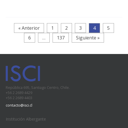
« Anterior
1
2
3
4
5
6
…
137
Siguiente »
República 695, Santiago Centro, Chile.
+56 2 2689 4429
+56 2 2689 4403
contacto@isci.cl
Institución Albergante