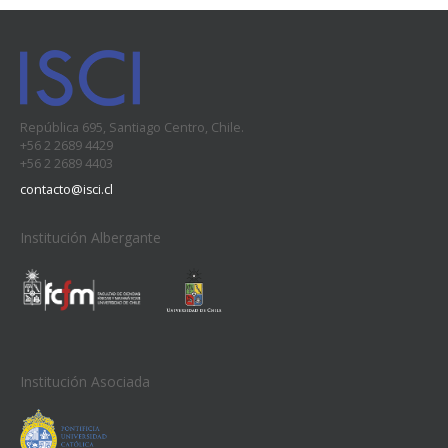
República 695, Santiago Centro, Chile.
+56 2 2689 4429
+56 2 2689 4403
contacto@isci.cl
Institución Albergante
Institución Asociada