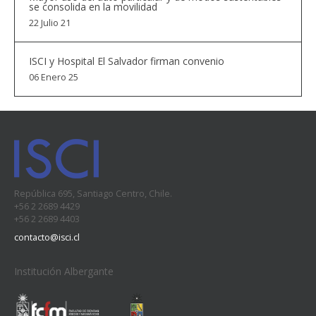
se consolida en la movilidad
22 Julio 21
ISCI y Hospital El Salvador firman convenio
06 Enero 25
República 695, Santiago Centro, Chile.
+56 2 2689 4429
+56 2 2689 4403
contacto@isci.cl
Institución Albergante