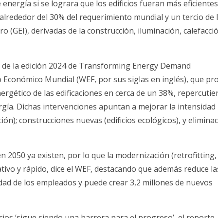
energía si se lograra que los edificios fueran más eficiente
lrededor del 30% del requerimiento mundial y un tercio de 
 (GEI), derivadas de la construcción, iluminación, calefacci
s de la edición 2024 de Transforming Energy Demand
 Económico Mundial (WEF, por sus siglas en inglés), que p
ergético de las edificaciones en cerca de un 38%, repercuti
gía. Dichas intervenciones apuntan a mejorar la intensidad
ión); construcciones nuevas (edificios ecológicos), y elimina
n 2050 ya existen, por lo que la modernización (retrofitting,
ativo y rápido, dice el WEF, destacando que además reduce la
dad de los empleados y puede crear 3,2 millones de nuevos
icios ‘sigue siendo una barrera para el progreso’, el reporte