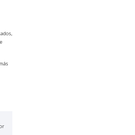
cados,
de
 más
or