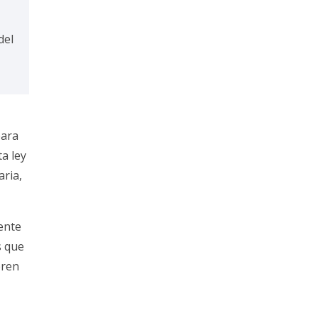
del
para
ta ley
aria,
ente
s que
bren