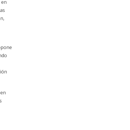
s en
las
ón,
ropone
endo
ción
 en
s