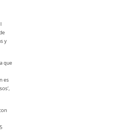
l
 de
s y
la que
n es
sos’,
 con
35