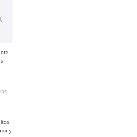
l,
ente
es
ras
ltos
nor y