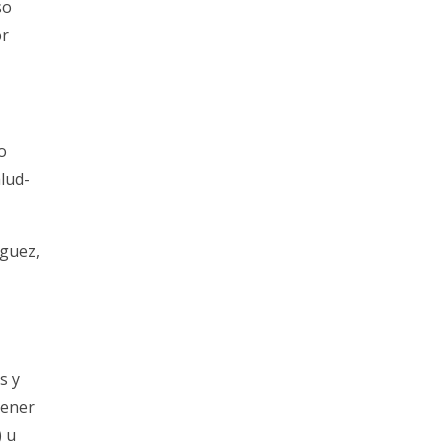
so
or
o
lud-
nguez,
s y
tener
) u