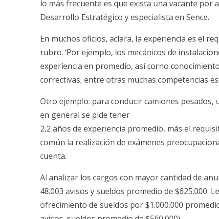
lo más frecuente es que exista una vacante por av
Desarrollo Estratégico y especialista en Sence.
En muchos oficios, aclara, la experiencia es el re
rubro. ‘Por ejemplo, los mecánicos de instalacio
experiencia en promedio, así corno conocimiento
correctivas, entre otras muchas competencias espec
Otro ejemplo: para conducir camiones pesados, u
en general se pide tener
2,2 años de experiencia promedio, más el requisit
común la realización de exámenes preocupacionale
cuenta.
Al analizar los cargos con mayor cantidad de anu
48.003 avisos y sueldos promedio de $625.000. Le
ofrecimiento de sueldos por $1.000.000 promedio)
avisos, sueldos promedio de $560.000).