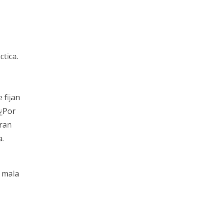
ctica.
 fijan
 ¿Por
rran
a.
a mala