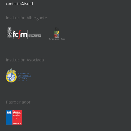
contacto@isci.cl
Institución Albergante
Institución Asociada
Patrocinador