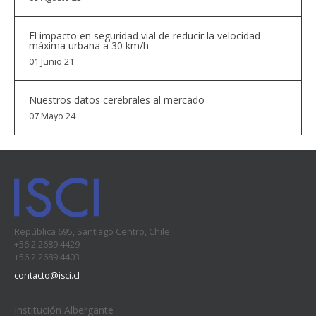
El impacto en seguridad vial de reducir la velocidad
máxima urbana a 30 km/h
01 Junio 21
Nuestros datos cerebrales al mercado
07 Mayo 24
República 695, Santiago Centro, Chile.
+56 2 2689 4429
+56 2 2689 4403
contacto@isci.cl
Institución Albergante