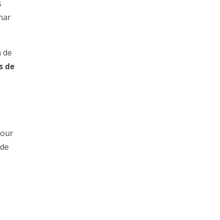
s
har
n de
s de
Tour
nde