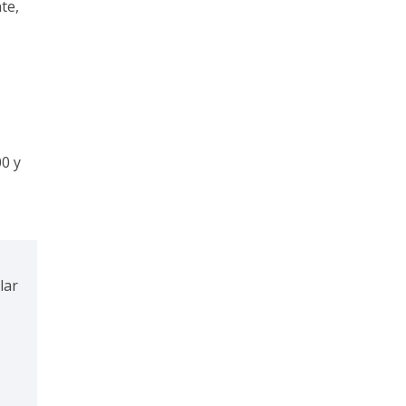
te,
0 y
lar