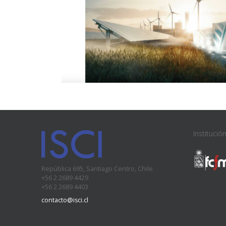
Institució
República 695, Santiago Centro, Chile.
+56 2 2689 4429
+56 2 2689 4403
contacto@isci.cl