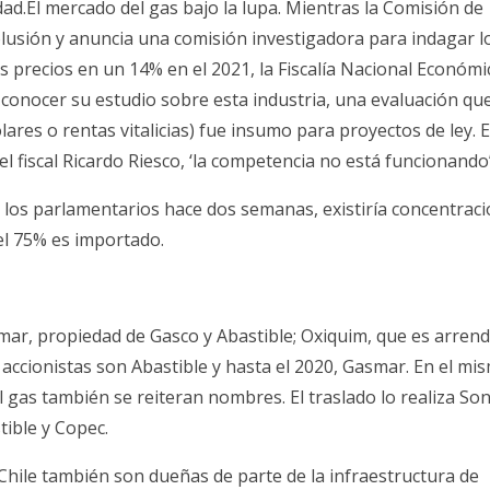
dad.El mercado del gas bajo la lupa. Mientras la Comisión de
lusión y anuncia una comisión investigadora para indagar l
s precios en un 14% en el 2021, la Fiscalía Nacional Económi
 conocer su estudio sobre esta industria, una evaluación qu
ares o rentas vitalicias) fue insumo para proyectos de ley. 
l fiscal Ricardo Riesco, ‘la competencia no está funcionando’
los parlamentarios hace dos semanas, existiría concentraci
el 75% es importado.
asmar, propiedad de Gasco y Abastible; Oxiquim, que es arren
 accionistas son Abastible y hasta el 2020, Gasmar. En el mi
 gas también se reiteran nombres. El traslado lo realiza Son
ible y Copec.
Chile también son dueñas de parte de la infraestructura de