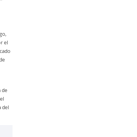
go,
r el
rcado
 de
n de
el
 del