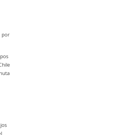
s por
upos
Chile
inuta
ujos
l