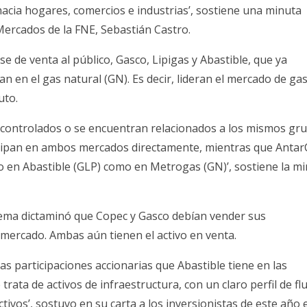
hacia hogares, comercios e industrias’, sostiene una minuta
 Mercados de la FNE, Sebastián Castro.
e de venta al público, Gasco, Lipigas y Abastible, que ya
an en el gas natural (GN). Es decir, lideran el mercado de ga
uto.
n controlados o se encuentran relacionados a los mismos gr
icipan en ambos mercados directamente, mientras que Antar
o en Abastible (GLP) como en Metrogas (GN)’, sostiene la m
rema dictaminó que Copec y Gasco debían vender sus
mercado. Ambas aún tienen el activo en venta.
s participaciones accionarias que Abastible tiene en las
ata de activos de infraestructura, con un claro perfil de fl
tivos’, sostuvo en su carta a los inversionistas de este año e