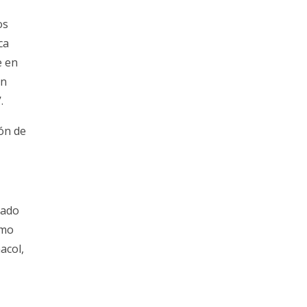
os
ca
e en
En
.
ón de
dado
smo
acol,