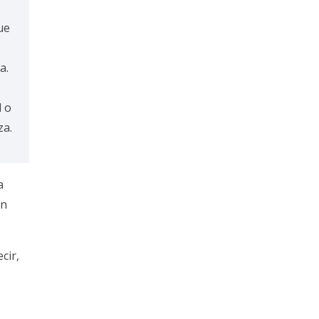
ue
a.
l o
za.
a
en
cir,