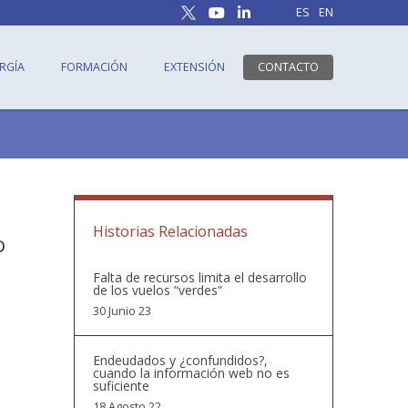
ES
EN
RGÍA
FORMACIÓN
EXTENSIÓN
CONTACTO
Historias Relacionadas
o
Falta de recursos limita el desarrollo
de los vuelos “verdes”
30 Junio 23
Endeudados y ¿confundidos?,
cuando la información web no es
suficiente
18 Agosto 22