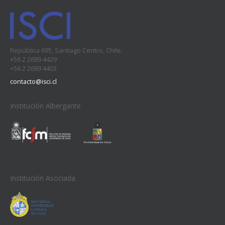
República 695, Santiago Centro, Chile.
+56 2 2689 4429
+56 2 2689 4403
contacto@isci.cl
Institución Albergante
Institución Asociada