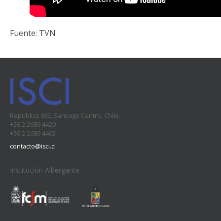
Fuente: TVN
República 695, Santiago Centro, Chile.
+56 2 2689 4429
+56 2 2689 4403
contacto@isci.cl
Institución Albergante