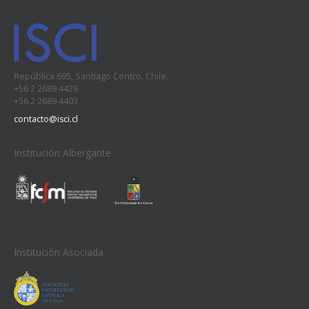
República 695, Santiago Centro, Chile.
+56 2 2689 4429
+56 2 2689 4403
contacto@isci.cl
Institución Albergante
Institución Asociada