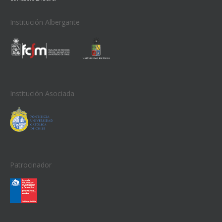
Institución Albergante
Institución Asociada
Patrocinador