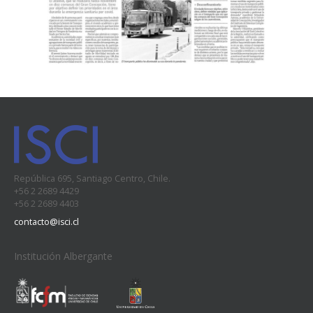
República 695, Santiago Centro, Chile.
+56 2 2689 4429
+56 2 2689 4403
contacto@isci.cl
Institución Albergante