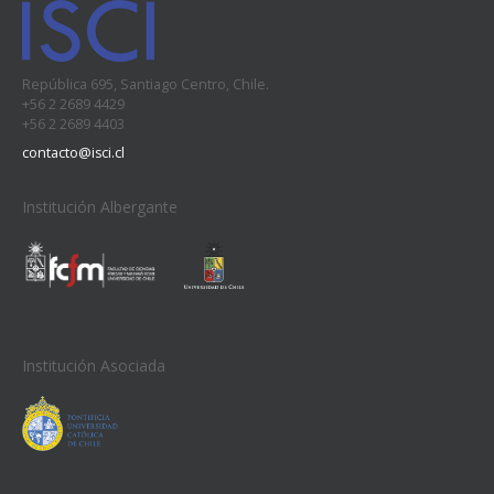
República 695, Santiago Centro, Chile.
+56 2 2689 4429
+56 2 2689 4403
contacto@isci.cl
Institución Albergante
Institución Asociada