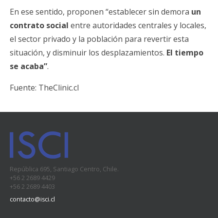
En ese sentido, proponen “establecer sin demora
un
contrato social
entre autoridades centrales y locales,
el sector privado y la población para revertir esta
situación, y disminuir los desplazamientos.
El tiempo
se acaba”
.
Fuente:
TheClinic.cl
República 695, Santiago Centro, Chile.
+56 2 2689 4429
+56 2 2689 4403
contacto@isci.cl