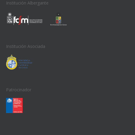
Institución Albergante
Institución Asociada
Patrocinador