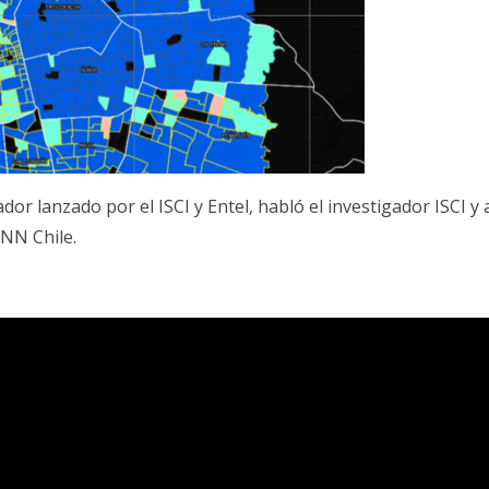
dor lanzado por el ISCI y Entel, habló el investigador ISCI y
CNN Chile.