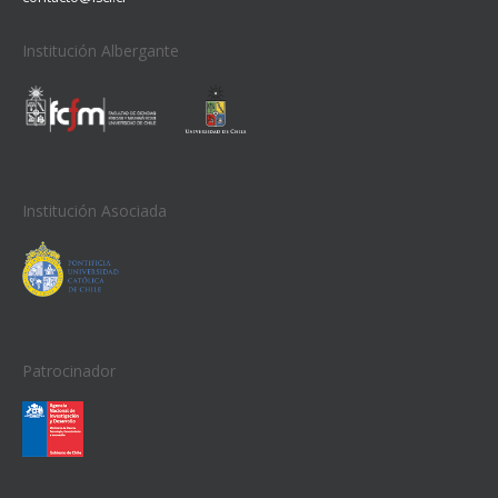
Institución Albergante
Institución Asociada
Patrocinador