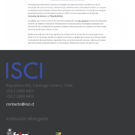
República 695, Santiago Centro, Chile.
+56 2 2689 4429
+56 2 2689 4403
contacto@isci.cl
Institución Albergante