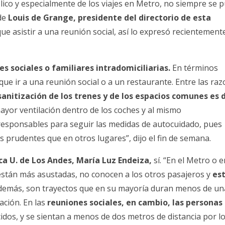
lico y especialmente de los viajes en Metro, no siempre se 
de
Louis de Grange, presidente del directorio de esta
ue asistir a una reunión social
, así lo expresó recientement
es sociales o familiares intradomiciliarias.
En términos
e ir a una reunión social o a un restaurante. Entre las ra
 sanitización de los trenes y de los espacios comunes es 
ayor ventilación dentro de los coches y al mismo
esponsables para seguir las medidas de autocuidado, pues
s prudentes que en otros lugares”, dijo el fin de semana.
ica U. de Los Andes
, María Luz Endeiza,
sí. “En el Metro o e
 están más asustadas, no conocen a los otros pasajeros y
es
demás, son trayectos que en su mayoría duran menos de un
ación. En las
reuniones sociales, en cambio, las personas
cidos, y se sientan a menos de dos metros de distancia por lo