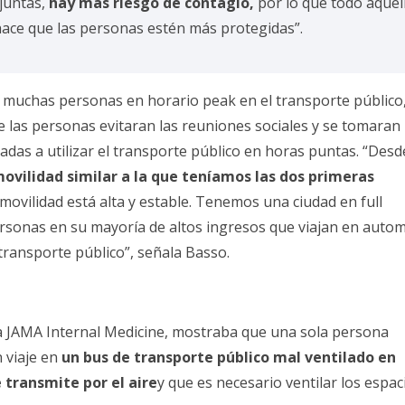
juntas,
hay mas riesgo de contagio,
por lo que todo aquel
ace que las personas estén más protegidas”.
e muchas personas en horario peak en el transporte público
e las personas evitaran las reuniones sociales y se tomaran
as a utilizar el transporte público en horas puntas. “Desd
vilidad similar a la que teníamos las dos primeras
movilidad está alta y estable. Tenemos una ciudad en full
rsonas en su mayoría de altos ingresos que viajan en autom
 transporte público”, señala Basso.
a
JAMA Internal Medicine
, mostraba que una sola persona
 viaje en
un bus de transporte público mal ventilado en
e transmite por el aire
y que es necesario
ventilar los espac