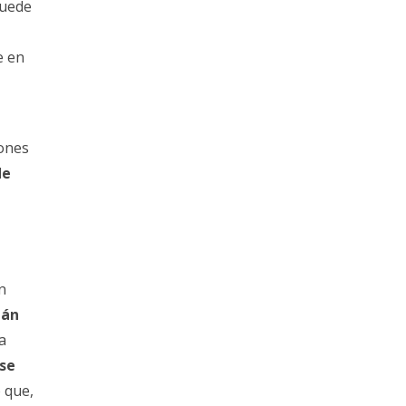
puede
e en
zones
de
n
tán
a
 se
 que,