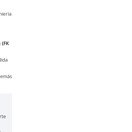
niería
 (
FK
dida
demás
rte