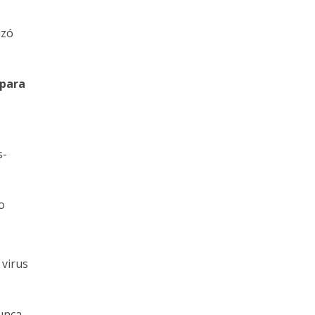
izó
 para
s-
o
 virus
nunca