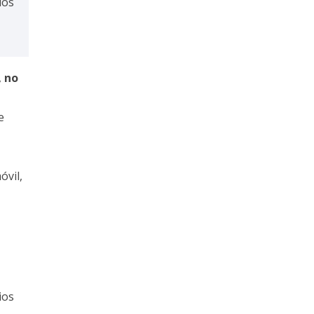
los
,
no
e
óvil,
ios