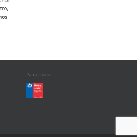
tro,
nos
Patrocinador