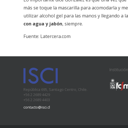
más se toque la mascarilla para acomodarla y me
utilizar alcohol gel para las manos y llegando a la
con agua y jabón
, siempre.
Fuente:
Latercera.com
Institució
República 695, Santiago Centro, Chile.
+56 2 2689 4429
+56 2 2689 4403
contacto@isci.cl