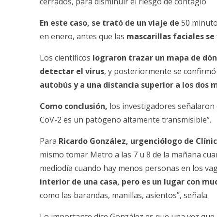
cerrados
, para disminuir el riesgo de contagio
En este caso, se trató de un viaje de
50 minuto
en enero, antes que las
mascarillas faciales
se 
Los científicos
lograron trazar un mapa de dón
detectar el virus
, y posteriormente se confirmó
autobús y a una distancia superior a los dos 
Como conclusión,
los investigadores señalaron 
CoV-2
es un patógeno altamente transmisible”.
Para
Ricardo González, urgenciólogo de
Clíni
mismo tomar Metro a las 7 u 8 de la mañana cuand
mediodía cuando hay menos personas en los vag
interior de una casa, pero es un lugar con m
como las barandas, manillas, asientos”, señala.
Lo importante dice González es que una vez que l