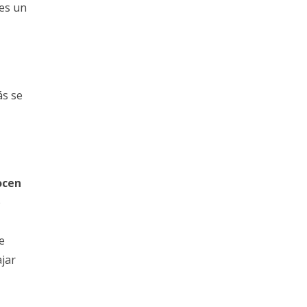
 es un
ás se
ocen
e
e
ajar