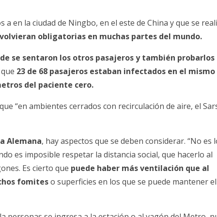
s a en la ciudad de
Ningbo
, en el este de China y que se real
volvieran obligatorias en muchas partes del mundo.
de se sentaron los otros pasajeros y también probarlos
 que
23 de 68 pasajeros estaban infectados en el mismo
metros del paciente cero.
que “en ambientes cerrados con recirculación de aire, el
Sar
ca Alemana
, hay aspectos que se deben considerar. “No es l
o es imposible respetar la distancia social, que hacerlo al
ones. Es cierto que
puede haber más ventilación que al
uchos fomites
o superficies en los que se puede mantener el
a personas se ingresa a la estación o al vagón del Metro, 