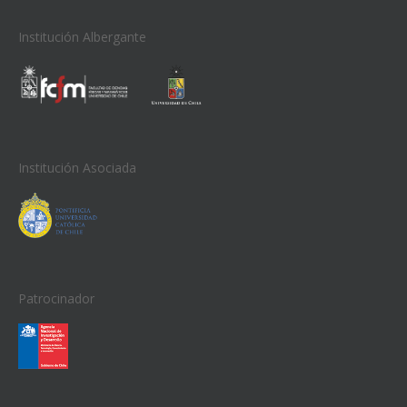
Institución Albergante
Institución Asociada
Patrocinador