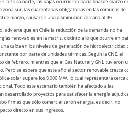
En la zona norte, las bajas ocurrieron hacia final de marzo e
a zona sur, las cuarentenas obligatorias en las comunas de
l de marzo, causaron una disminución cercana al 4%.
o, advierte que en Chile la reducción de la demanda no ha
rgías renovables en la matriz, distinto a lo que ocurre en pa
una caída en los niveles de generación de hidroelectricidad 
onstante por parte de unidades térmicas. Según la CNE, el
o de febrero, mientras que el Gas Natural y GNL tuvieron 
to. Pero se espera que este año el sector renovable crezca c
ólica-solar supere los 8.000 MW, lo cual representará cerca 
acional. Todo este escenario también ha afectado a las
n desarrollado proyectos para satisfacer la energía adjudic
ubo firmas que sólo comercializaron energía, es decir, no
mpacto directo en sus ingresos.