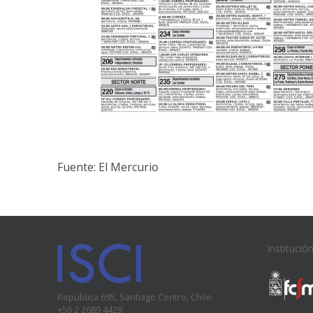
Fuente: El Mercurio
Institució
República 695, Santiago Centro, Chile.
+56 2 2689 4429