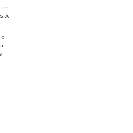
 que
es de
lo
la
la