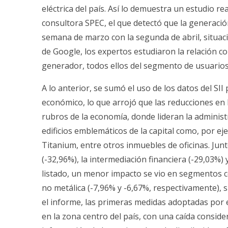
eléctrica del país. Así lo demuestra un estudio re
consultora SPEC, el que detectó que la generaci
semana de marzo con la segunda de abril, situació
de Google, los expertos estudiaron la relación c
generador, todos ellos del segmento de usuarios 
A lo anterior, se sumó el uso de los datos del S
económico, lo que arrojó que las reducciones en l
rubros de la economía, donde lideran la administr
edificios emblemáticos de la capital como, por ejem
Titanium, entre otros inmuebles de oficinas. Jun
(-32,96%), la intermediación financiera (-29,03%)
listado, un menor impacto se vio en segmentos co
no metálica (-7,96% y -6,67%, respectivamente), s
el informe, las primeras medidas adoptadas por
en la zona centro del país, con una caída consid