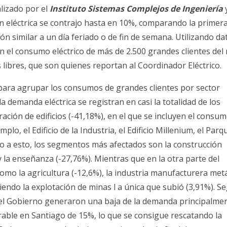
alizado por el
Instituto Sistemas Complejos de Ingeniería
y
ón eléctrica se contrajo hasta en 10%, comparando la primer
n similar a un día feriado o de fin de semana. Utilizando da
on el consumo eléctrico de más de 2.500 grandes clientes del
libres, que son quienes reportan al Coordinador Eléctrico.
II para agrupar los consumos de grandes clientes por sector
a demanda eléctrica se registran en casi la totalidad de los
ación de edificios (-41,18%), en el que se incluyen el consu
plo, el Edificio de la Industria, el Edificio Millenium, el Parq
to a esto, los segmentos más afectados son la construcción
 y la enseñanza (-27,76%). Mientras que en la otra parte del
mo la agricultura (-12,6%), la industria manufacturera metá
iendo la explotación de minas l a única que subió (3,91%). S
 el Gobierno generaron una baja de la demanda principalme
erable en Santiago de 15%, lo que se consigue rescatando la