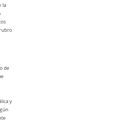
 la
a
tos
 rubro
mo de
ue
lica y
egún
nte