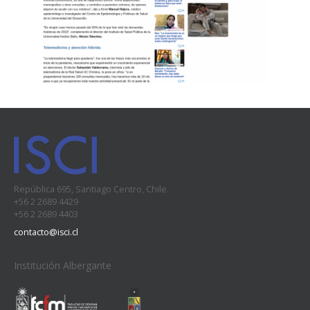
República 695, Santiago Centro, Chile.
+56 2 2689 4429
+56 2 2689 4403
contacto@isci.cl
Institución Albergante