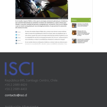
República 695, Santiago Centro, Chile.
+56 2 2689 4429
+56 2 2689 4403
contacto@isci.cl
Institución Albergante