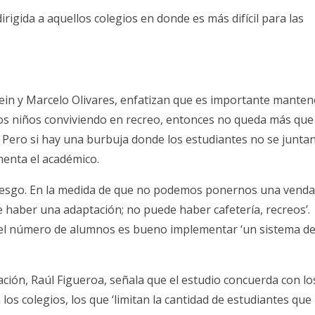
dirigida a aquellos colegios en donde es más difícil para las
in y Marcelo Olivares, enfatizan que es importante manten
 los niños conviviendo en recreo, entonces no queda más que
d. Pero si hay una burbuja donde los estudiantes no se junta
menta el académico.
riesgo. En la medida de que no podemos ponernos una venda
e haber una adaptación; no puede haber cafetería, recreos’.
r el número de alumnos es bueno implementar ‘un sistema d
ación, Raúl Figueroa, señala que el estudio concuerda con lo
los colegios, los que ‘limitan la cantidad de estudiantes que