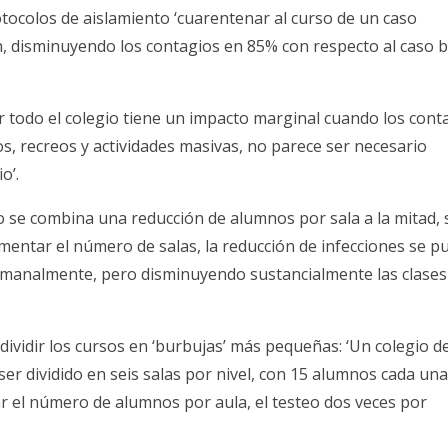
otocolos de aislamiento ‘cuarentenar al curso de un caso
ón, disminuyendo los contagios en 85% con respecto al caso 
r todo el colegio tiene un impacto marginal cuando los cont
os, recreos y actividades masivas, no parece ser necesario
o’.
so se combina una reducción de alumnos por sala a la mitad, 
umentar el número de salas, la reducción de infecciones se p
semanalmente, pero disminuyendo sustancialmente las clases
 dividir los cursos en ‘burbujas’ más pequeñas: ‘Un colegio d
er dividido en seis salas por nivel, con 15 alumnos cada una’
r el número de alumnos por aula, el testeo dos veces por