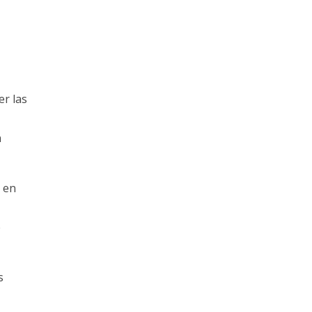
er las
n
 en
e
s