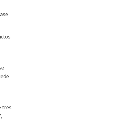
base
actos
se
uede
e tres
,