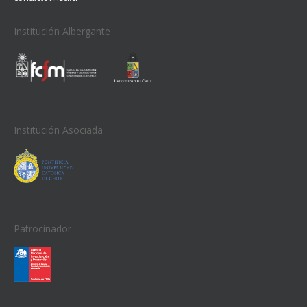
Institución Albergante
Institución Asociada
Patrocinador