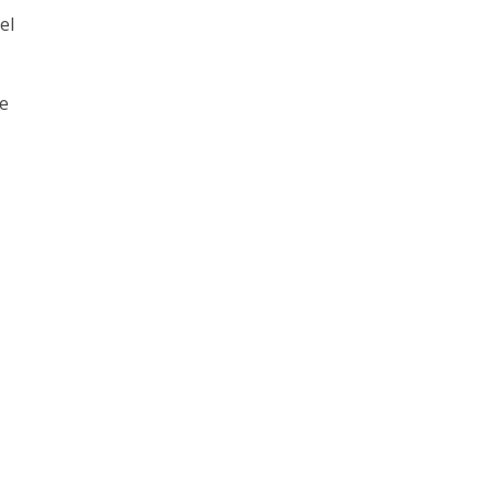
el
de