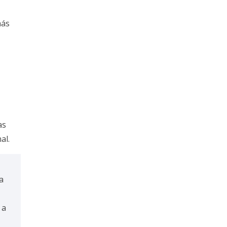
más
as
al.
a
 a