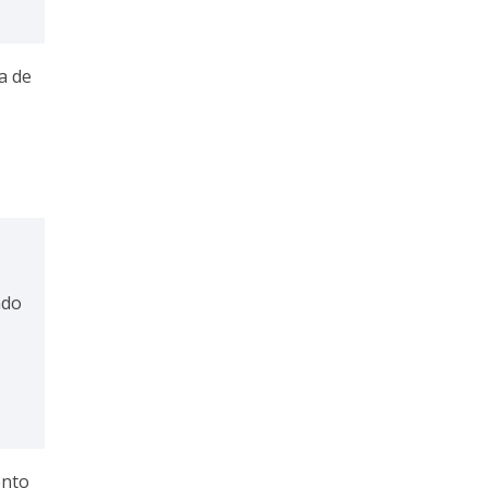
a de
ndo
ento