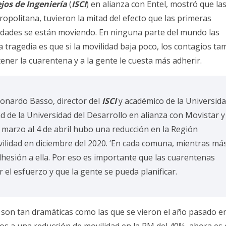
jos de Ingeniería
(
ISCI
) en alianza con Entel, mostró que la
politana, tuvieron la mitad del efecto que las primeras
ciudades se están moviendo. En ninguna parte del mundo las
 tragedia es que si la movilidad baja poco, los contagios ta
ner la cuarentena y a la gente le cuesta más adherir.
Leonardo Basso, director del
ISCI
y académico de la Universid
d de la Universidad del Desarrollo en alianza con Movistar y
 marzo al 4 de abril hubo una reducción en la Región
vilidad en diciembre del 2020. ‘En cada comuna, mientras má
esión a ella. Por eso es importante que las cuarentenas
l esfuerzo y que la gente se pueda planificar.
son tan dramáticas como las que se vieron el año pasado e
os a una reducción de movilidad en la RM del 40%, ahora es 