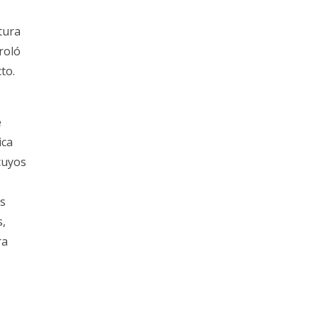
tura
roló
to.
e
ica
 cuyos
as
s,
ra