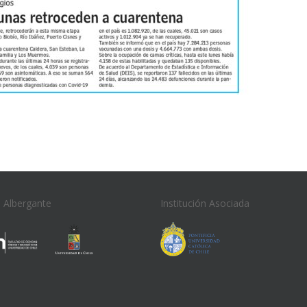
n Albergante
Institución Asociada