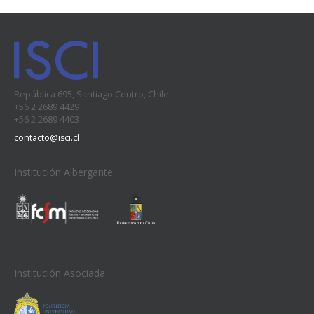
República 695, Santiago Centro, Chile.
+56 2 2689 4429
+56 2 2689 4403
contacto@isci.cl
Institución Albergante
Institución Asociada