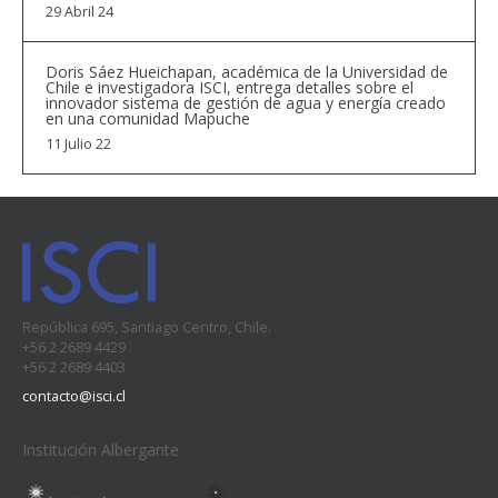
29 Abril 24
Doris Sáez Hueichapan, académica de la Universidad de
Chile e investigadora ISCI, entrega detalles sobre el
innovador sistema de gestión de agua y energía creado
en una comunidad Mapuche
11 Julio 22
República 695, Santiago Centro, Chile.
+56 2 2689 4429
+56 2 2689 4403
contacto@isci.cl
Institución Albergante