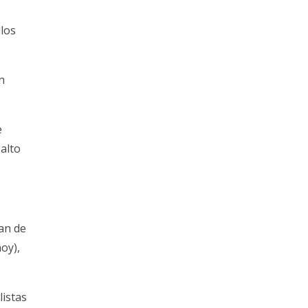
llos
n
e
alto
lan de
oy),
listas