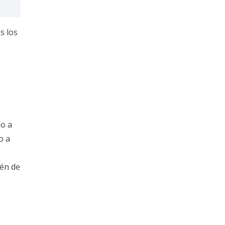
s los
s
do a
o a
ién de