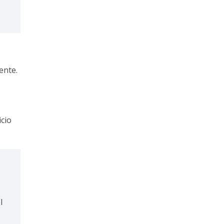
ente.
icio
l