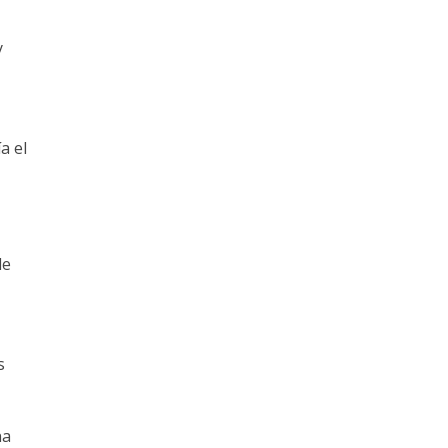
y
a el
de
s
na