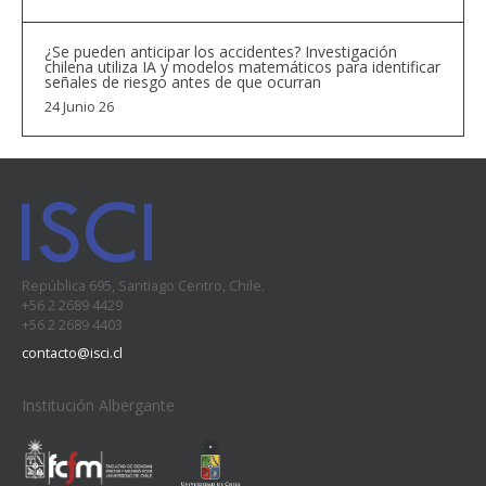
¿Se pueden anticipar los accidentes? Investigación
chilena utiliza IA y modelos matemáticos para identificar
señales de riesgo antes de que ocurran
24 Junio 26
República 695, Santiago Centro, Chile.
+56 2 2689 4429
+56 2 2689 4403
contacto@isci.cl
Institución Albergante